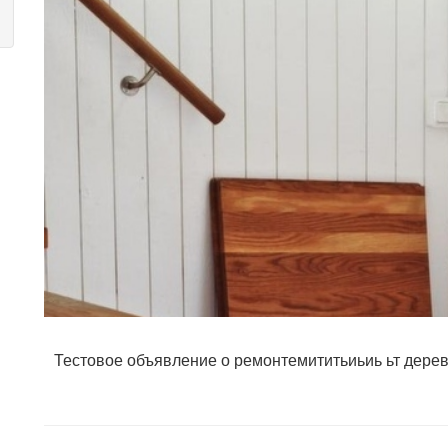
Тестовое объявление о ремонтемититьиьиь ьт дере